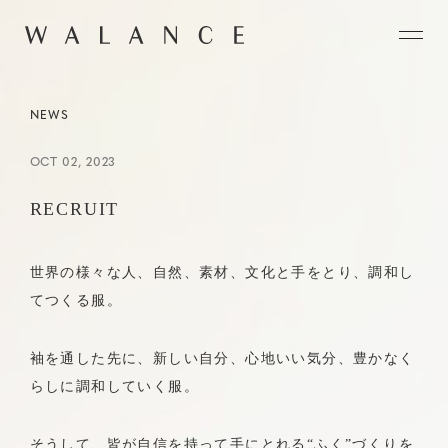
CONCEPT
NEWS
COLLECTION
OCT 02, 2023
CITY
NEWS
RECRUIT
NEIGHBORHOOD
STORY
WORLD
世界の様々な人、自然、素材、文化と手をとり、調和し
STOCKIST
NATURAL DYE COLLECTION
てつくる服。
CONTACT
袖を通した先に、新しい自分、心地いい気分、豊かなく
ONLINE SHOP
らしに調和していく服。
そうして、皆が自信を持って手にとれる“ふく”づくりを