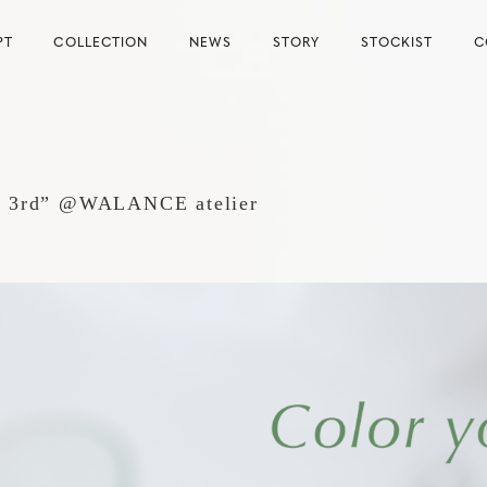
PT
COLLECTION
NEWS
STORY
STOCKIST
C
fe 3rd” @WALANCE atelier