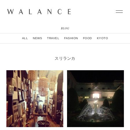
BLOG
CONCEPT
ALL
NEWS
TRAVEL
FASHION
FOOD
KYOTO
COLLECTION
CITY
NEWS
スリランカ
NEIGHBORHOOD
STORY
WORLD
STOCKIST
NATURAL DYE COLLECTION
CONTACT
ONLINE SHOP