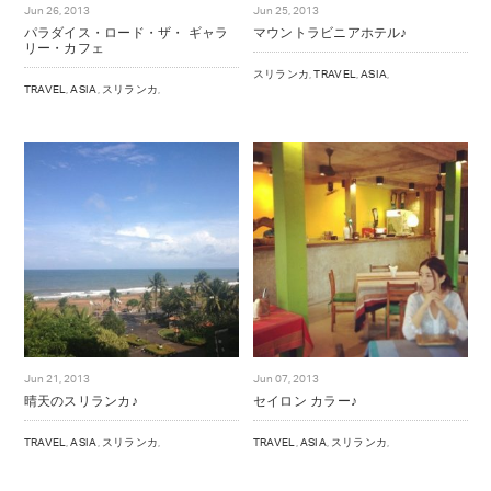
Jun 26, 2013
Jun 25, 2013
NOTE
パラダイス・ロード・ザ・ ギャラ
マウントラビニアホテル♪
リー・カフェ
BRAND OFFICIAL INSTAGRAM
スリランカ
,
TRAVEL
,
ASIA
,
DIRECTOR’S INSTAGRAM
TRAVEL
,
ASIA
,
スリランカ
,
Jun 21, 2013
Jun 07, 2013
晴天のスリランカ♪
セイロン カラー♪
TRAVEL
,
ASIA
,
スリランカ
,
TRAVEL
,
ASIA
,
スリランカ
,