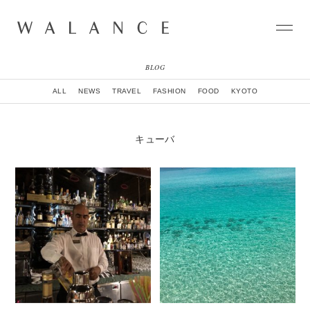
BLOG
CONCEPT
ALL
NEWS
TRAVEL
FASHION
FOOD
KYOTO
COLLECTION
CITY
NEWS
キューバ
NEIGHBORHOOD
STORY
WORLD
STOCKIST
NATURAL DYE COLLECTION
CONTACT
ONLINE SHOP