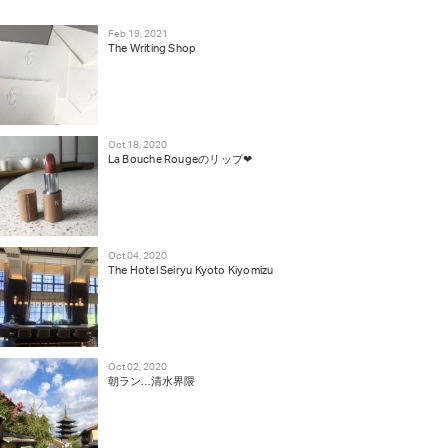
Feb 19, 2021
The Writing Shop
Oct 18, 2020
La Bouche Rougeのリップ❤︎
Oct 04, 2020
The Hotel Seiryu Kyoto Kiyomizu
Oct 02, 2020
朝ラン…清水界隈