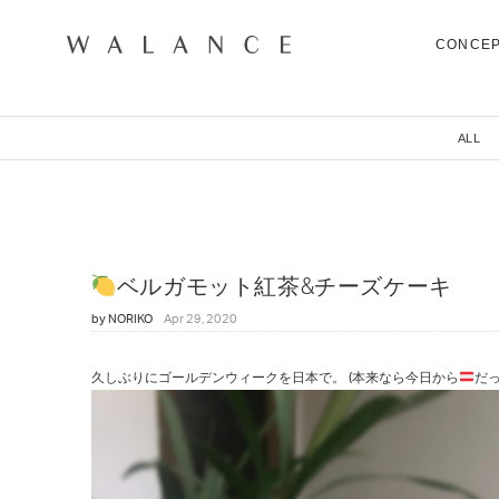
CONCE
CONCEPT
ALL
COLLECTION
CITY
NEWS
NEIGHBORHOOD
STORY
ベルガモット紅茶&チーズケーキ
WORLD
STOCKIST
by
NORIKO
Apr 29, 2020
NATURAL DYE COLLECTION
CONTACT
久しぶりにゴールデンウィークを日本で。 (本来なら今日から
だっ
ONLINE SHOP