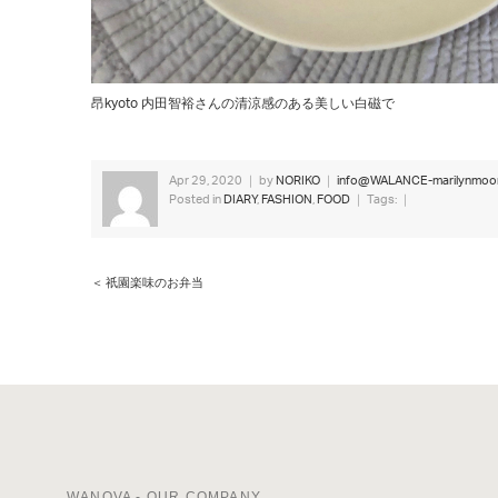
昂
kyoto
内田智裕さんの清涼感のある美しい白磁で
Apr 29, 2020 ｜ by
NORIKO
｜
info@WALANCE-marilynmoon
Posted in
DIARY
,
FASHION
,
FOOD
｜ Tags: ｜
＜ 祇園楽味のお弁当
WANOVA - OUR COMPANY