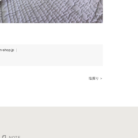
-shop.jp
｜
塩握り ＞
NOTE