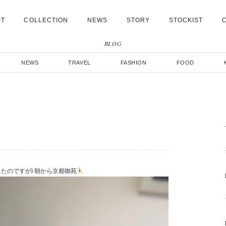
PT
COLLECTION
NEWS
STORY
STOCKIST
BLOG
NEWS
TRAVEL
FASHION
FOOD
たのですが) 朝から京都御苑