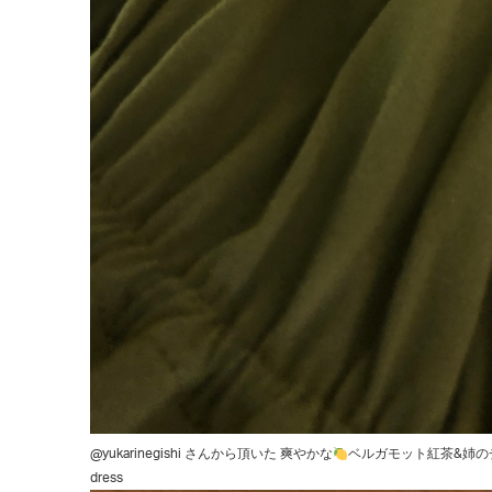
@yukarinegishi
さんから頂いた 爽やかな
ベルガモット紅茶&姉のチーズケ
dress