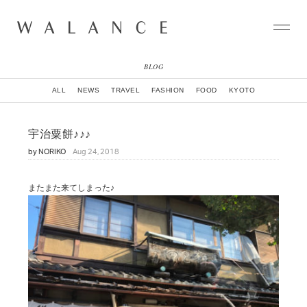
BLOG
CONCEPT
ALL
NEWS
TRAVEL
FASHION
FOOD
KYOTO
COLLECTION
CITY
宇治粟餅♪♪♪
NEWS
by
NORIKO
Aug 24, 2018
NEIGHBORHOOD
STORY
WORLD
またまた来てしまった♪
STOCKIST
NATURAL DYE COLLECTION
CONTACT
ONLINE SHOP