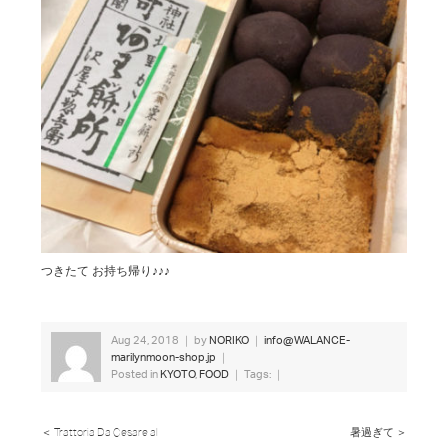
つきたて お持ち帰り♪♪♪
Aug 24, 2018 ｜ by
NORIKO
｜
info@WALANCE-
marilynmoon-shop.jp
｜
Posted in
KYOTO
,
FOOD
｜ Tags: ｜
＜ Trattoria Da Cesare al
暑過ぎて ＞