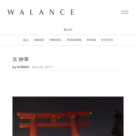
BLOG
CONCEPT
ALL
NEWS
TRAVEL
FASHION
FOOD
KYOTO
COLLECTION
CITY
京 静華
NEWS
by
NORIKO
Nov 06, 2017
NEIGHBORHOOD
STORY
WORLD
STOCKIST
NATURAL DYE COLLECTION
CONTACT
ONLINE SHOP