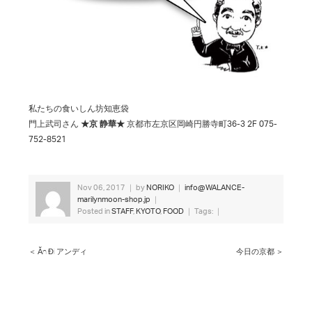
私たちの食いしん坊知恵袋
門上武司さん
★京 静華★
京都市左京区岡崎円勝寺町36-3 2F 075-
752-8521
Nov 06, 2017 ｜ by
NORIKO
｜
info@WALANCE-
marilynmoon-shop.jp
｜
Posted in
STAFF
,
KYOTO
,
FOOD
｜ Tags: ｜
＜ Ăn Đi アンディ
今日の京都 ＞