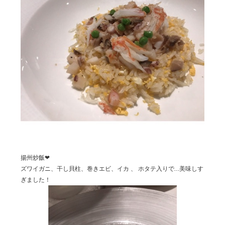
揚州炒飯❤︎
ズワイガニ、干し貝柱、巻きエビ、イカ 、 ホタテ入りで…美味しす
ぎました！