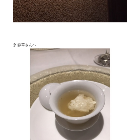
京 静華さんへ