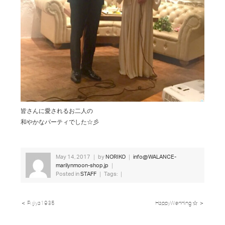
皆さんに愛されるお二人の
和やかなパーティでした☆彡
May 14, 2017 ｜ by
NORIKO
｜
info@WALANCE-
marilynmoon-shop.jp
｜
Posted in
STAFF
｜ Tags: ｜
＜ Fujiya1935
HappyWedding ☆ ＞