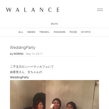
BLOG
CONCEPT
ALL
NEWS
TRAVEL
FASHION
FOOD
KYOTO
COLLECTION
CITY
WeddingParty
NEWS
by
NORIKO
May 14, 2017
NEIGHBORHOOD
STORY
WORLD
二子玉川ロンハーマンカフェにて
STOCKIST
由香里さん、文ちゃんの
NATURAL DYE COLLECTION
WeddingParty
CONTACT
ONLINE SHOP