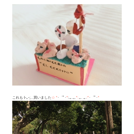
これも (-｡-;…買いました
☆
*
･゜ﾟ･
*
:.｡..｡.
*:.
｡. .｡.
:*
･゜ﾟ･
*