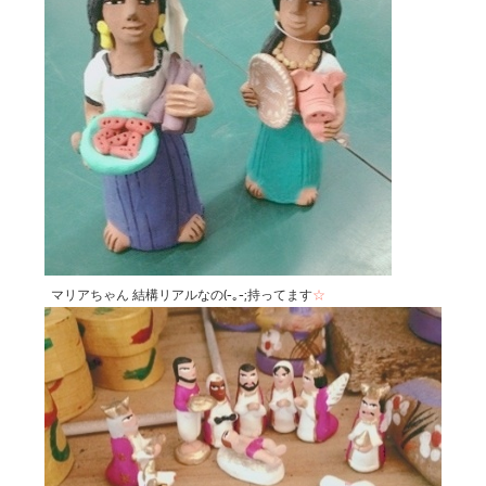
マリアちゃん 結構リアルなの(-｡-;持ってます
☆