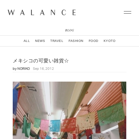
BLOG
CONCEPT
ALL
NEWS
TRAVEL
FASHION
FOOD
KYOTO
COLLECTION
CITY
メキシコの可愛い雑貨☆
NEWS
by
NORIKO
Sep 16, 2012
NEIGHBORHOOD
STORY
WORLD
STOCKIST
NATURAL DYE COLLECTION
CONTACT
ONLINE SHOP