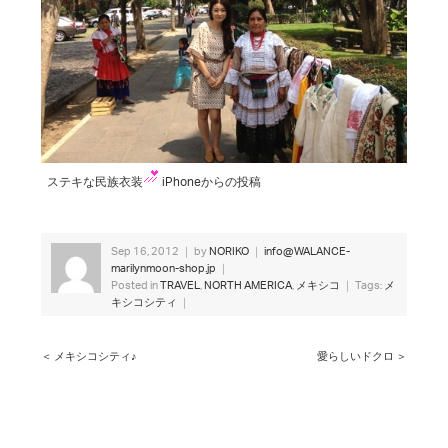
ステキな民族衣装
iPhoneからの投稿
Sep 16, 2012 ｜ by
NORIKO
｜
info@WALANCE-
marilynmoon-shop.jp
｜
Posted in
TRAVEL
,
NORTH AMERICA
,
メキシコ
｜ Tags:
メ
キシコシティ
｜
＜ メキシコシティ♪
愛らしいドクロ ＞