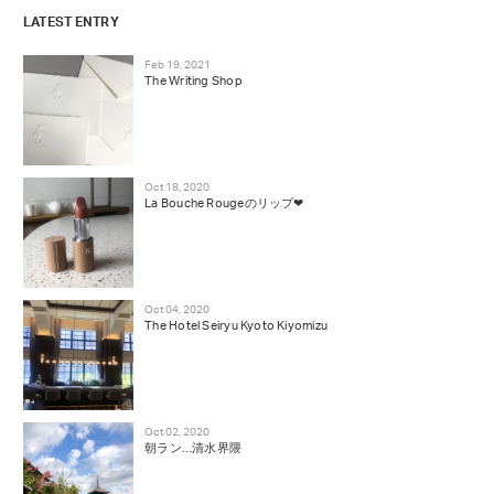
LATEST ENTRY
Feb 19, 2021
The Writing Shop
Oct 18, 2020
La Bouche Rougeのリップ❤︎
Oct 04, 2020
The Hotel Seiryu Kyoto Kiyomizu
Oct 02, 2020
朝ラン…清水界隈