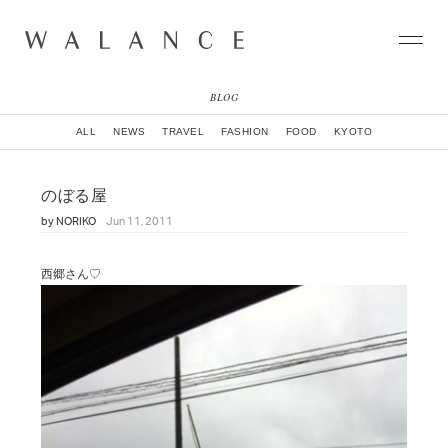
BLOG
CONCEPT
ALL
NEWS
TRAVEL
FASHION
FOOD
KYOTO
COLLECTION
CITY
のぼる屋
NEWS
by
NORIKO
Jun 11, 2011
NEIGHBORHOOD
STORY
WORLD
西郷さん♡
STOCKIST
NATURAL DYE COLLECTION
CONTACT
ONLINE SHOP