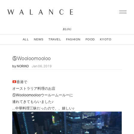
BLOG
CONCEPT
ALL
NEWS
TRAVEL
FASHION
FOOD
KYOTO
COLLECTION
CITY
⑤Wooloomooloo
NEWS
by
NORIKO
Jan 06, 2019
NEIGHBORHOOD
STORY
WORLD
香港で
STOCKIST
オーストラリア料理のお店
NATURAL DYE COLLECTION
⑤Wooloomoolooウールームールーに
CONTACT
連れてきてもらいました♪
…中華料理三昧だったので、、嬉しい♪
ONLINE SHOP