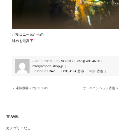
バルコニー席からの
眺めも最高
Jan 06, 2019 ｜ by
NORIKO
｜
info@WALANCE-
marilynmoon-shop.jp
｜
Posted in
TRAVEL
,
FOOD
,
ASIA
,
香港
｜ Tags:
香港
｜
＜ ④詠藜園Wing Lai Yuen
ザ・ペニンシュラ香港 ＞
TRAVEL
カテゴリーなし