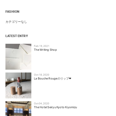
FASHION
カテゴリーなし
LATEST ENTRY
Feb 19, 2021
The Writing Shop
Oct 18, 2020
La Bouche Rougeのリップ❤︎
Oct 04, 2020
The Hotel Seiryu Kyoto Kiyomizu