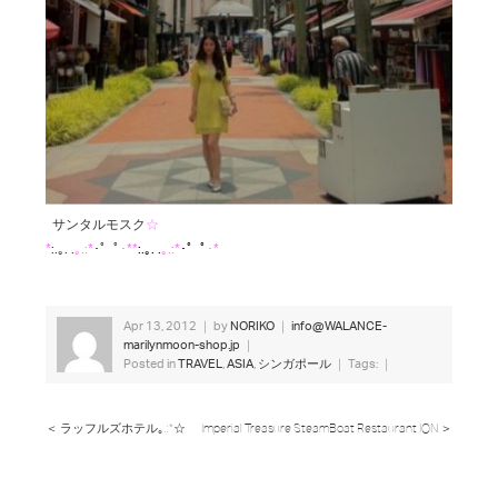
サンタルモスク
☆
*
:.｡. .
｡.:*
･゜ﾟ
･**
:.｡. .
｡.:*
･゜ﾟ
･*
Apr 13, 2012 ｜ by
NORIKO
｜
info@WALANCE-
marilynmoon-shop.jp
｜
Posted in
TRAVEL
,
ASIA
,
シンガポール
｜ Tags: ｜
＜ ラッフルズホテル｡.:*☆
Imperial Treasure SteamBoat Restaurant ION ＞