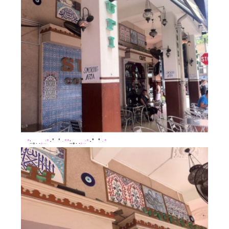
*
:.｡. .
｡.:*
･゜ﾟ
･**
:.｡. .
｡.:*
･゜ﾟ
･*