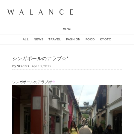
BLOG
CONCEPT
ALL
NEWS
TRAVEL
FASHION
FOOD
KYOTO
COLLECTION
CITY
シンガポールのアラブ☆*
NEWS
by
NORIKO
Apr 13, 2012
NEIGHBORHOOD
STORY
WORLD
シンガポールのアラブ街
☆
STOCKIST
NATURAL DYE COLLECTION
CONTACT
ONLINE SHOP