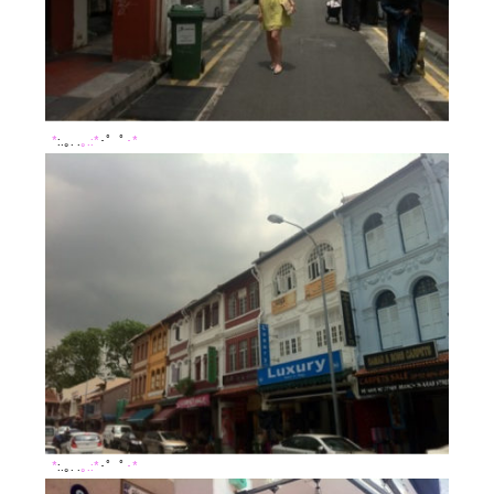
NOTE
BRAND OFFICIAL INSTAGRAM
DIRECTOR’S INSTAGRAM
*
:.｡. .
｡.:*
･゜ﾟ
･*
*
:.｡. .
｡.:*
･゜ﾟ
･*