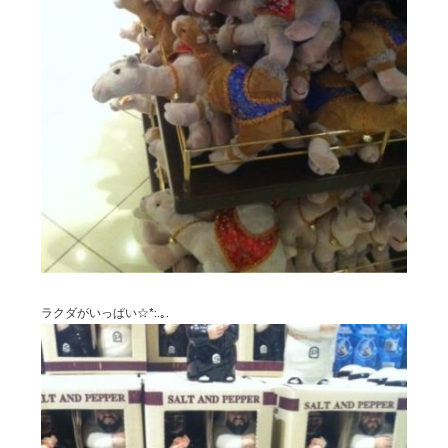
ラクダがいっぱい☆*:.｡.