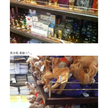
香水瓶 素敵☆*:.｡.