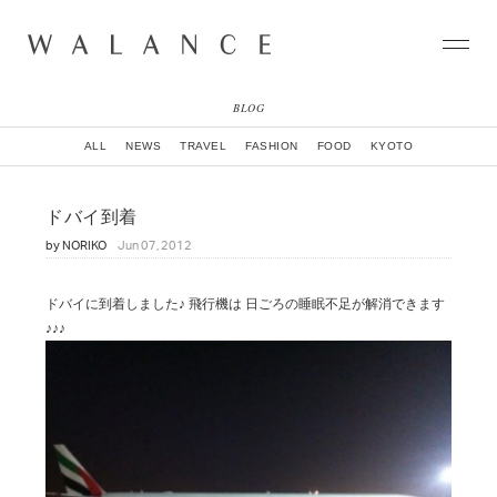
BLOG
CONCEPT
ALL
NEWS
TRAVEL
FASHION
FOOD
KYOTO
COLLECTION
CITY
ドバイ到着
NEWS
by
NORIKO
Jun 07, 2012
NEIGHBORHOOD
STORY
WORLD
ドバイに到着しました♪ 飛行機は 日ごろの睡眠不足が解消できます
STOCKIST
♪♪♪
NATURAL DYE COLLECTION
CONTACT
ONLINE SHOP