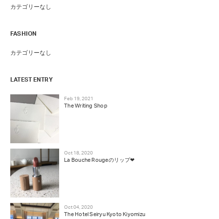
カテゴリーなし
FASHION
カテゴリーなし
LATEST ENTRY
Feb 19, 2021
The Writing Shop
Oct 18, 2020
La Bouche Rougeのリップ❤︎
Oct 04, 2020
The Hotel Seiryu Kyoto Kiyomizu